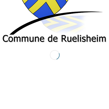
NOS COORDONNÉES
Mairie
26 rue principale
68270 RUELISHEIM
tel : 03 89 57 63 63
FACEBOOK
NOS PROJETS